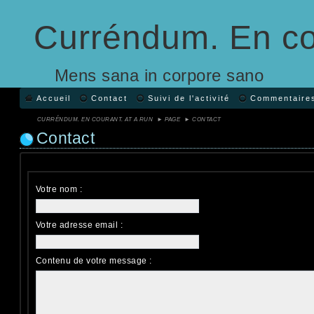
Curréndum. En co
Mens sana in corpore sano
Accueil
Contact
Suivi de l'activité
Commentaire
CURRÉNDUM. EN COURANT. AT A RUN
►
PAGE
►
CONTACT
Contact
Votre nom :
Votre adresse email :
Contenu de votre message :