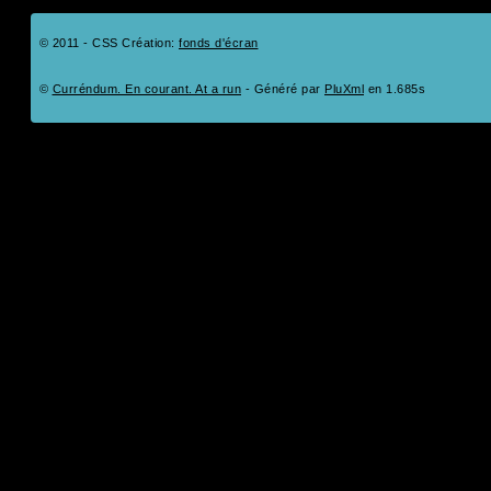
© 2011 - CSS Création:
fonds d'écran
©
Curréndum. En courant. At a run
- Généré par
PluXml
en 1.685s