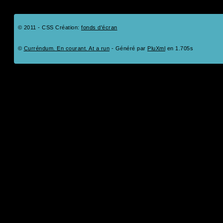
© 2011 - CSS Création:
fonds d'écran
©
Curréndum. En courant. At a run
- Généré par
PluXml
en 1.705s