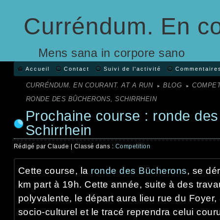
Curréndum. En co
Mens sana in corpore sano
Accueil
Contact
Suivi de l'activité
Commentaire
CURRÉNDUM. EN COURANT. AT A RUN
BLOG
COMPET
►
►
RONDE DES BÛCHERONS, SCHIRRHEIN
Prochaine course : ronde des
Schirrhein
Rédigé par Claude | Classé dans :
Competition
Cette course, la
ronde des Bücherons
, se dér
km part à 19h. Cette année, suite à des travau
polyvalente, le départ aura lieu rue du Foyer,
socio-culturel et le tracé reprendra celui cou